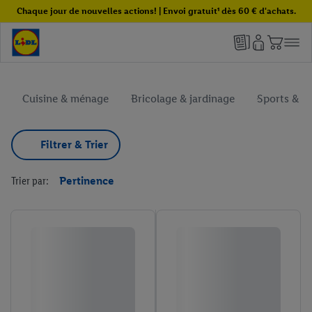
Chaque jour de nouvelles actions! | Envoi gratuit¹ dès 60 € d'achats.
Cuisine & ménage
Bricolage & jardinage
Sports & loi
Filtrer & Trier
Trier par:
Pertinence