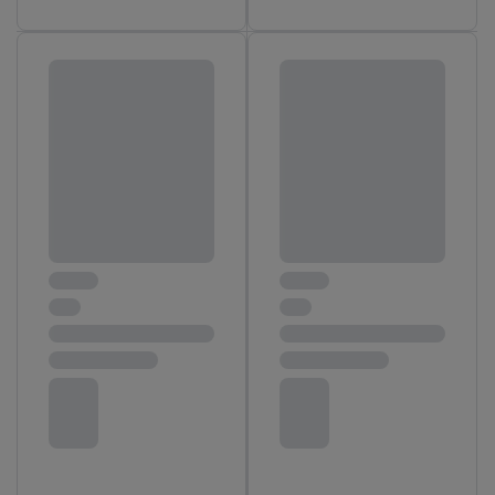
Accepter », vous autorisez tous les traitements pour toutes les
finalités susmentionnées. Vous trouverez de plus amples
informations sur la durée de conservation des données et votre
droit de révoquer votre consentement à tout moment avec effet
pour l’avenir dans notre
déclaration relative à la protection des
données
.
Vous trouverez les impressions ici.