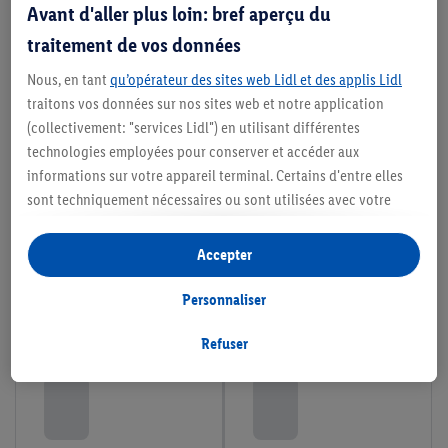
Avant d'aller plus loin: bref aperçu du
traitement de vos données
Nous, en tant
qu’opérateur des sites web Lidl et des applis Lidl
traitons vos données sur nos sites web et notre application
(collectivement: "services Lidl") en utilisant différentes
technologies employées pour conserver et accéder aux
informations sur votre appareil terminal. Certains d'entre elles
sont techniquement nécessaires ou sont utilisées avec votre
consentement pour des paramétrages pratiques, pour compiler
des statistiques ou pour des publicités personnalisées au sein
Accepter
et en dehors des services Lidl. Si vous participez au programme
Lidl Plus, les données issues de votre comportement d’achat en
Personnaliser
magasin seront également traitées à ces fins.
Si vous donnez consentement ici à des fins de publicités
Refuser
personnalisées et créez ensuite un compte Lidl Plus ou
connectez à votre compte Lidl Plus existant, nous et notre
partenaire Criteo S.A pouvons également créer un identifiant en
ligne spécial à partir de l’adresse e-mail fournie ici afin de