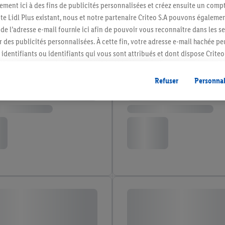
ment ici à des fins de publicités personnalisées et créez ensuite un compt
e Lidl Plus existant, nous et notre partenaire Criteo S.A pouvons égalemen
r de l’adresse e-mail fournie ici afin de pouvoir vous reconnaître dans les s
er des publicités personnalisées. À cette fin, votre adresse e-mail hachée p
identifiants ou identifiants qui vous sont attribués et dont dispose Criteo 
cord, les publicités liées au reciblage, c’est-à-dire des publicités pour de
ntérêt (par exemple en plaçant le produit dans un panier d’un webshop mai
Refuser
Personnal
nt être affichées sur plusieurs apppareils et plusieurs services de Lidl si 
dl peuvent vous être attribués en utilisant votre adresse e-mail hachée et, l
s dont dispose Criteo S.A.
vous pouvez autoriser des finalités individuelles et trouver de plus amples
.
r », vous pouvez autoriser uniquement l’utilisation des technologies néces
risez tous les traitements pour toutes les finalités susmentionnées. Vous t
rée de conservation des données et votre droit de révoquer votre consent
r dans notre
déclaration relative à la protection des données
.
Vous trouverez