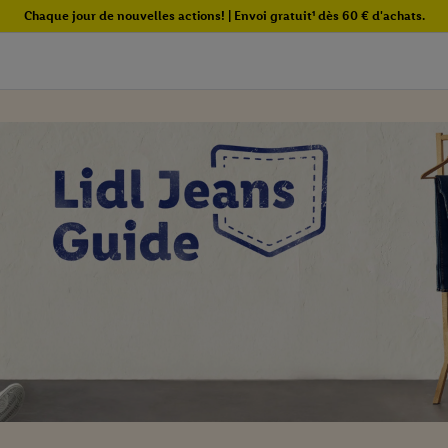
Chaque jour de nouvelles actions! | Envoi gratuit¹ dès 60 € d'achats.