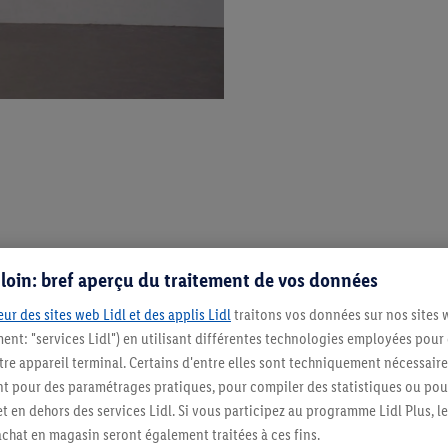
s loin: bref aperçu du traitement de vos données
ur des sites web Lidl et des applis Lidl
traitons vos données sur nos sites 
ment: "services Lidl") en utilisant différentes technologies employées pour
re appareil terminal. Certains d'entre elles sont techniquement nécessaire
 pour des paramétrages pratiques, pour compiler des statistiques ou pour
t en dehors des services Lidl. Si vous participez au programme Lidl Plus, l
hat en magasin seront également traitées à ces fins.