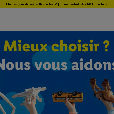
Chaque jour de nouvelles actions! | Envoi gratuit¹ dès 60 € d'achats.