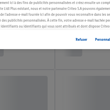
ment ici à des fins de publicités personnalisées et créez ensuite un compt
e Lidl Plus existant, nous et notre partenaire Criteo S.A pouvons égalemen
r de l’adresse e-mail fournie ici afin de pouvoir vous reconnaître dans les s
er des publicités personnalisées. À cette fin, votre adresse e-mail hachée p
identifiants ou identifiants qui vous sont attribués et dont dispose Criteo 
cord, les publicités liées au reciblage, c’est-à-dire des publicités pour de
ntérêt (par exemple en plaçant le produit dans un panier d’un webshop mai
Refuser
Personnal
nt être affichées sur plusieurs apppareils et plusieurs services de Lidl si 
dl peuvent vous être attribués en utilisant votre adresse e-mail hachée et, l
s dont dispose Criteo S.A.
vous pouvez autoriser des finalités individuelles et trouver de plus amples
.
r », vous pouvez autoriser uniquement l’utilisation des technologies néces
risez tous les traitements pour toutes les finalités susmentionnées. Vous t
rée de conservation des données et votre droit de révoquer votre consent
r dans notre
déclaration relative à la protection des données
.
Vous trouverez