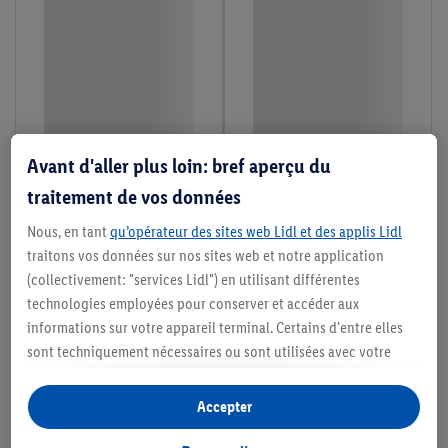
Avant d'aller plus loin: bref aperçu du
traitement de vos données
Nous, en tant
qu’opérateur des sites web Lidl et des applis Lidl
traitons vos données sur nos sites web et notre application
(collectivement: "services Lidl") en utilisant différentes
technologies employées pour conserver et accéder aux
informations sur votre appareil terminal. Certains d'entre elles
sont techniquement nécessaires ou sont utilisées avec votre
consentement pour des paramétrages pratiques, pour compiler
des statistiques ou pour des publicités personnalisées au sein
Accepter
et en dehors des services Lidl. Si vous participez au programme
Lidl Plus, les données issues de votre comportement d’achat en