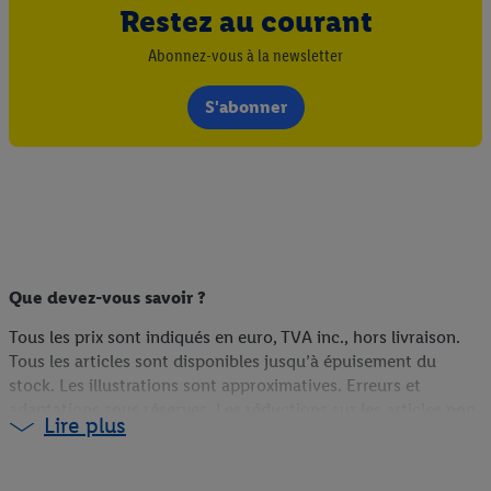
Restez au courant
Abonnez-vous à la newsletter
S'abonner
Que devez-vous savoir ?
Tous les prix sont indiqués en euro, TVA inc., hors livraison.
Tous les articles sont disponibles jusqu’à épuisement du
stock. Les illustrations sont approximatives. Erreurs et
adaptations sous réserves. Les réductions sur les articles non-
Lire plus
food sont calculées sur la base du prix du webshop (s’ils sont
disponibles en ligne), du prix antérieur en magasin (s’ils ne
sont pas disponibles en ligne) ou du prix actuel (pour les