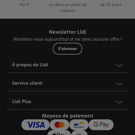
couvre uniquement les frais d’expédition standard. Si un
60 €
ou dans un point de
de 30 jours
supplément XL est facturé pour la livraison de votre colis, il
collecte
est repris dans votre panier et dans l’aperçu de votre
commande.
Newsletter Lidl
Abonnez-vous aujourd'hui et ne ratez aucune offre !
S'abonner
À propos de Lidl
Service client
Lidl Plus
Moyens de paiement