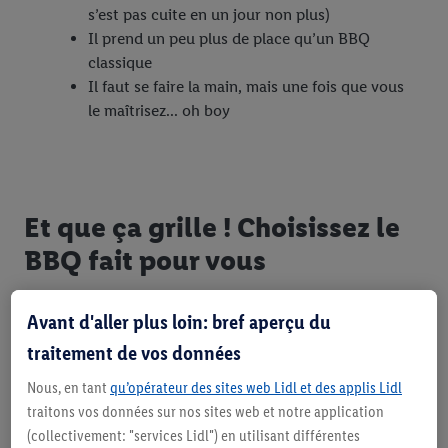
s’est pas cuite en un jour non plus)
Il prend un peu plus de place qu’un BBQ
classique
Il faut se faire la main, mais une fois que vous
le maîtrisez... oh boy
Et que ça grille ! Choisissez le
BBQ fait pour vous
Trouvez votre nouveau meilleur ami et chaque
Avant d'aller plus loin: bref aperçu du
soirée grillade devient une fête
traitement de vos données
Nous, en tant
qu’opérateur des sites web Lidl et des applis Lidl
traitons vos données sur nos sites web et notre application
Vers nos BBQ & accessoires
(collectivement: "services Lidl") en utilisant différentes