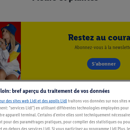
Restez au cour
Abonnez-vous à la newslett
S'abonner
s loin: bref aperçu du traitement de vos données
ur des sites web Lidl et des applis Lidl
traitons vos données sur nos sites 
ment: "services Lidl") en utilisant différentes technologies employées pour
re appareil terminal. Certains d'entre elles sont techniquement nécessaire
 pour des paramétrages pratiques, pour compiler des statistiques ou pour
t en dehors des services Lidl. Si vous participez au programme Lidl Plus, l