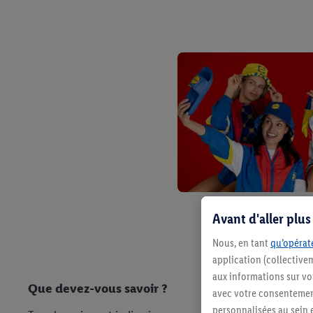
Avant d'aller plu
Nous, en tant
qu’opérate
application (collective
aux informations sur vot
Que devez-vous savoir ?
avec votre consentement
personnalisées au sein e