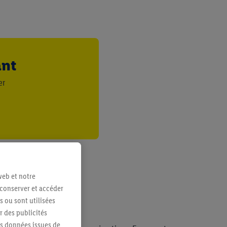
ant
er
web et notre
 conserver et accéder
s ou sont utilisées
 des publicités
es données issues de