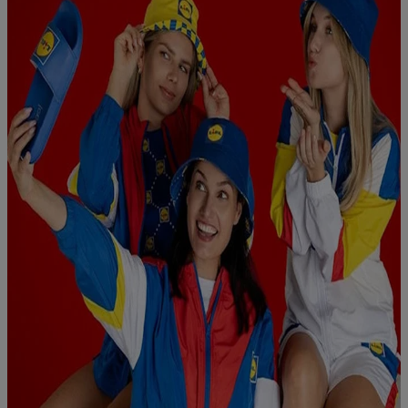
mail hachée et, le cas échéant, d’autres identifiants/identifiants
dont dispose Criteo S.A.
Sous « Personnaliser », vous pouvez autoriser des finalités
individuelles et trouver de plus amples informations sur le
traitement des données.
En cliquant sur « Refuser », vous pouvez autoriser uniquement
l’utilisation des technologies nécessaires. En cliquant sur «
Accepter », vous autorisez tous les traitements pour toutes les
finalités susmentionnées. Vous trouverez de plus amples
informations sur la durée de conservation des données et votre
droit de révoquer votre consentement à tout moment avec effet
pour l’avenir dans notre
déclaration relative à la protection des
données
.
Vous trouverez les impressions ici.