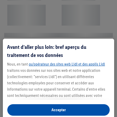
Avant d'aller plus loin: bref aperçu du
traitement de vos données
Nous, en tant
qu’opérateur des sites web Lidl et des applis Lidl
traitons vos données sur nos sites web et notre application
(collectivement: "services Lidl") en utilisant différentes
technologies employées pour conserver et accéder aux
informations sur votre appareil terminal. Certains d'entre elles
sont techniquement nécessaires ou sont utilisées avec votre
consentement pour des paramétrages pratiques, pour compiler
des statistiques ou pour des publicités personnalisées au sein
Accepter
et en dehors des services Lidl. Si vous participez au programme