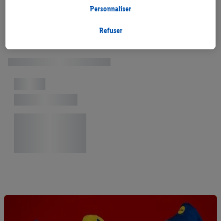
Lidl Plus, les données issues de votre comportement d’achat en
Personnaliser
magasin seront également traitées à ces fins.
Si vous donnez consentement ici à des fins de publicités
Refuser
personnalisées et créez ensuite un compte Lidl Plus ou
connectez à votre compte Lidl Plus existant, nous et notre
partenaire Criteo S.A pouvons également créer un identifiant en
ligne spécial à partir de l’adresse e-mail fournie ici afin de
pouvoir vous reconnaître dans les services exploités par des
tiers et pour afficher des publicités personnalisées. À cette fin,
votre adresse e-mail hachée peut également être fusionnée
avec d’autres identifiants ou identifiants qui vous sont
attribués et dont dispose Criteo S.A.
Sous réserve de votre accord, les publicités liées au reciblage,
c’est-à-dire des publicités pour des produits pour lesquels vous
avez montré de l’intérêt (par exemple en plaçant le produit dans
un panier d’un webshop mais sans procéder à l’achat) peuvent
également être affichées sur plusieurs apppareils et plusieurs
services de Lidl si plusieurs terminaux ou plusieurs services de
Lidl peuvent vous être attribués en utilisant votre adresse e-