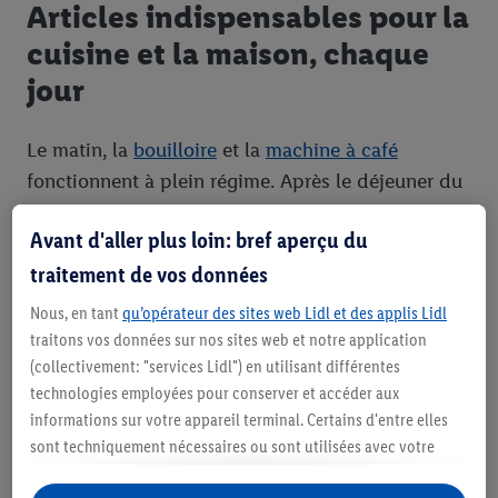
Articles indispensables pour la
cuisine et la maison, chaque
jour
Le matin, la
bouilloire
et la
machine à café
fonctionnent à plein régime. Après le déjeuner du
dimanche, le lave-vaisselle entre en action. Le soir,
Avant d'aller plus loin: bref aperçu du
vous remettez rapidement la cuisine en ordre en
traitement de vos données
quelques gestes. Chez Lidl, vous trouverez les
articles ménagers adaptés. Des ustensiles de
Nous, en tant
qu’opérateur des sites web Lidl et des applis Lidl
cuisine pratiques et des
accessoires décoratifs
aux
traitons vos données sur nos sites web et notre application
(collectivement: "services Lidl") en utilisant différentes
appareils électroménagers
de haute qualité, vous
technologies employées pour conserver et accéder aux
pouvez tout commander en ligne et équiper
informations sur votre appareil terminal. Certains d'entre elles
parfaitement votre cuisine.
sont techniquement nécessaires ou sont utilisées avec votre
consentement pour des paramétrages pratiques, pour compiler