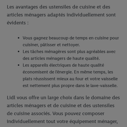
services de Lidl si plusieurs terminaux ou plusieurs services de
Les avantages des ustensiles de cuisine et des
Lidl peuvent vous être attribués en utilisant votre adresse e-
articles ménagers adaptés individuellement sont
mail hachée et, le cas échéant, d’autres identifiants/identifiants
évidents :
dont dispose Criteo S.A.
Sous « Personnaliser », vous pouvez autoriser des finalités
individuelles et trouver de plus amples informations sur le
Vous gagnez beaucoup de temps en cuisine pour
traitement des données.
cuisiner, pâtisser et nettoyer.
En cliquant sur « Refuser », vous pouvez autoriser uniquement
Les tâches ménagères sont plus agréables avec
l’utilisation des technologies nécessaires. En cliquant sur «
des articles ménagers de haute qualité.
Accepter », vous autorisez tous les traitements pour toutes les
Les appareils électriques de haute qualité
finalités susmentionnées. Vous trouverez de plus amples
économisent de l'énergie. En même temps, les
informations sur la durée de conservation des données et votre
plats réussissent mieux au four et votre vaisselle
droit de révoquer votre consentement à tout moment avec effet
est nettement plus propre dans le lave-vaisselle.
pour l’avenir dans notre
déclaration relative à la protection des
Lidl vous offre un large choix dans le domaine des
données
.
Vous trouverez les impressions ici.
articles ménagers et de cuisine et des ustensiles
de cuisine associés. Vous pouvez composer
individuellement tout votre équipement ménager,