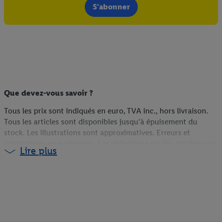
pour l’avenir dans notre
déclaration relative à la protection des
S'abonner
données
.
Vous trouverez les impressions ici.
Que devez-vous savoir ?
Tous les prix sont indiqués en euro, TVA inc., hors livraison.
Tous les articles sont disponibles jusqu’à épuisement du
stock. Les illustrations sont approximatives. Erreurs et
adaptations sous réserves. Les réductions sur les articles non-
Lire plus
food sont calculées sur la base du prix du webshop (s’ils sont
disponibles en ligne), du prix antérieur en magasin (s’ils ne
sont pas disponibles en ligne) ou du prix actuel (pour les
promotions Lidl Plus). Plus d'informations sur la disponibilité
et les conditions des coupons sont disponibles via le lien
correspondant sur le coupon.