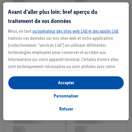
Avant d'aller plus loin: bref aperçu du
traitement de vos données
Nous, en tant
qu’opérateur des sites web Lidl et des applis Lidl
traitons vos données sur nos sites web et notre application
(collectivement: "services Lidl") en utilisant différentes
technologies employées pour conserver et accéder aux
informations sur votre appareil terminal. Certains d'entre elles
sont techniquement nécessaires ou sont utilisées avec votre
consentement pour des paramétrages pratiques, pour compiler
des statistiques ou pour des publicités personnalisées au sein
Accepter
et en dehors des services Lidl. Si vous participez au programme
Lidl Plus, les données issues de votre comportement d’achat en
Personnaliser
magasin seront également traitées à ces fins.
Si vous donnez consentement ici à des fins de publicités
Refuser
personnalisées et créez ensuite un compte Lidl Plus ou
connectez à votre compte Lidl Plus existant, nous et notre
partenaire Criteo S.A pouvons également créer un identifiant en