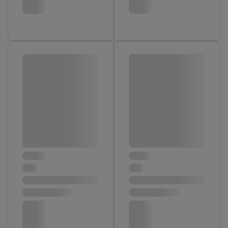
En cliquant sur « Refuser », vous pouvez autoriser uniquement
l’utilisation des technologies nécessaires. En cliquant sur «
Accepter », vous autorisez tous les traitements pour toutes les
finalités susmentionnées. Vous trouverez de plus amples
informations sur la durée de conservation des données et votre
droit de révoquer votre consentement à tout moment avec effet
pour l’avenir dans notre
déclaration relative à la protection des
données
.
Vous trouverez les impressions ici.