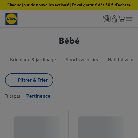
Chaque jour de nouvelles actions! | Envoi gratuit¹ dès 60 € d'achats.
Bébé
Bricolage & jardinage
Sports & loisirs
Habitat & inté
Filtrer & Trier
Trier par:
Pertinence