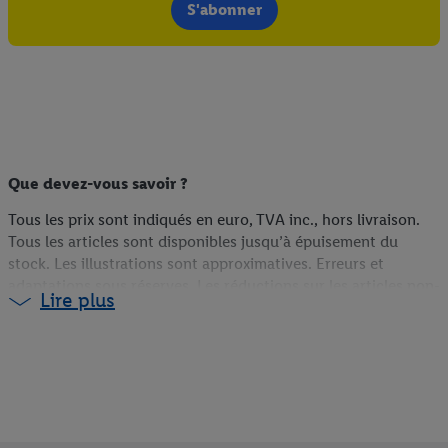
S'abonner
Que devez-vous savoir ?
Tous les prix sont indiqués en euro, TVA inc., hors livraison.
Tous les articles sont disponibles jusqu’à épuisement du
stock. Les illustrations sont approximatives. Erreurs et
adaptations sous réserves. Les réductions sur les articles non-
Lire plus
food sont calculées sur la base du prix du webshop (s’ils sont
disponibles en ligne), du prix antérieur en magasin (s’ils ne
sont pas disponibles en ligne) ou du prix actuel (pour les
promotions Lidl Plus). Plus d'informations sur la disponibilité
et les conditions des coupons sont disponibles via le lien
correspondant sur le coupon.