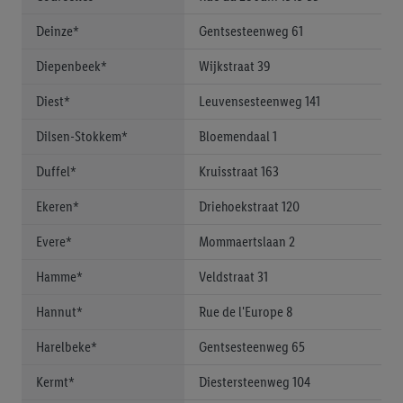
pour l’avenir dans notre
déclaration relative à la protection des
données
.
Vous trouverez les impressions ici.
Deinze*
Gentsesteenweg 61
Diepenbeek*
Wijkstraat 39
Diest*
Leuvensesteenweg 141
Dilsen-Stokkem*
Bloemendaal 1
Duffel*
Kruisstraat 163
Ekeren*
Driehoekstraat 120
Evere*
Mommaertslaan 2
Hamme*
Veldstraat 31
Hannut*
Rue de l'Europe 8
Harelbeke*
Gentsesteenweg 65
Kermt*
Diestersteenweg 104