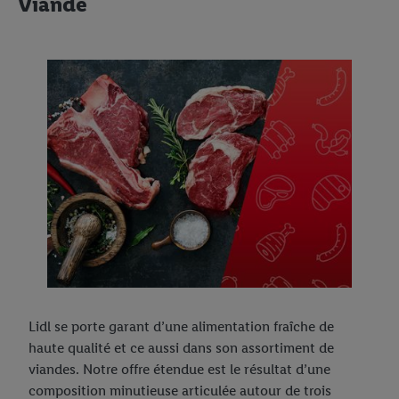
Viande
Bio
Local et frais
Nos marques propres
Way To Go
Alesto
La qualité mérite une place sur le podium
Cien
Nutri-Score
Formil
Freeway
Milbona
W5
Lidl se porte garant d’une alimentation fraîche de
haute qualité et ce aussi dans son assortiment de
viandes. Notre offre étendue est le résultat d’une
composition minutieuse articulée autour de trois