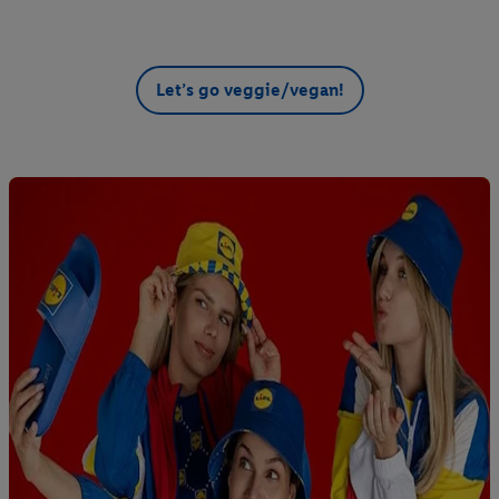
avez montré de l’intérêt (par exemple en plaçant le produit dans
un panier d’un webshop mais sans procéder à l’achat) peuvent
également être affichées sur plusieurs apppareils et plusieurs
services de Lidl si plusieurs terminaux ou plusieurs services de
Let’s go veggie/vegan!
Lidl peuvent vous être attribués en utilisant votre adresse e-
mail hachée et, le cas échéant, d’autres identifiants/identifiants
dont dispose Criteo S.A.
Sous « Personnaliser », vous pouvez autoriser des finalités
individuelles et trouver de plus amples informations sur le
traitement des données.
En cliquant sur « Refuser », vous pouvez autoriser uniquement
l’utilisation des technologies nécessaires. En cliquant sur «
Accepter », vous autorisez tous les traitements pour toutes les
finalités susmentionnées. Vous trouverez de plus amples
informations sur la durée de conservation des données et votre
droit de révoquer votre consentement à tout moment avec effet
pour l’avenir dans notre
déclaration relative à la protection des
données
.
Vous trouverez les impressions ici.