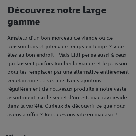
Fruits et légumes
Découvrez notre large
Boulangerie
gamme
Viande et poisson
Viande
Amateur d’un bon morceau de viande ou de
poisson frais et juteux de temps en temps ? Vous
Poisson
êtes au bon endroit ! Mais Lidl pense aussi à ceux
Végétarien et vegan
qui laissent parfois tomber la viande et le poisson
Produits laitiers
pour les remplacer par une alternative entièrement
végétarienne ou végane. Nous ajoutons
Boissons
régulièrement de nouveaux produits à notre vaste
Entretien et nettoyage
assortiment, car le secret d’un estomac ravi réside
Bébé
dans la variété. Curieux de découvrir ce que nous
avons à offrir ? Rendez-vous vite en magasin !
Cien
Animaux