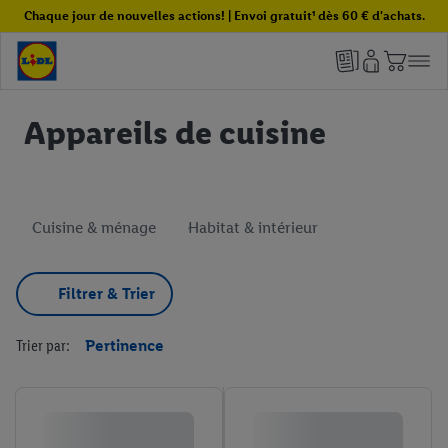
Chaque jour de nouvelles actions! | Envoi gratuit¹ dès 60 € d'achats.
Appareils de cuisine
Cuisine & ménage
Habitat & intérieur
Filtrer & Trier
Trier par:
Pertinence