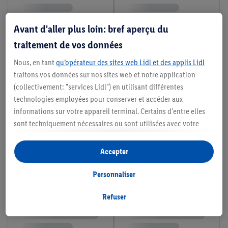
Avant d'aller plus loin: bref aperçu du
traitement de vos données
Nous, en tant
qu’opérateur des sites web Lidl et des applis Lidl
traitons vos données sur nos sites web et notre application
(collectivement: "services Lidl") en utilisant différentes
technologies employées pour conserver et accéder aux
informations sur votre appareil terminal. Certains d'entre elles
sont techniquement nécessaires ou sont utilisées avec votre
consentement pour des paramétrages pratiques, pour compiler
des statistiques ou pour des publicités personnalisées au sein
Accepter
et en dehors des services Lidl. Si vous participez au programme
Lidl Plus, les données issues de votre comportement d’achat en
Personnaliser
magasin seront également traitées à ces fins.
Si vous donnez consentement ici à des fins de publicités
Refuser
personnalisées et créez ensuite un compte Lidl Plus ou
connectez à votre compte Lidl Plus existant, nous et notre