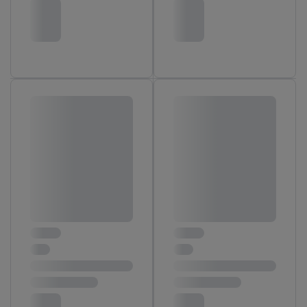
En cliquant sur « Refuser », vous pouvez autoriser uniquement
l’utilisation des technologies nécessaires. En cliquant sur «
Accepter », vous autorisez tous les traitements pour toutes les
finalités susmentionnées. Vous trouverez de plus amples
informations sur la durée de conservation des données et votre
droit de révoquer votre consentement à tout moment avec effet
pour l’avenir dans notre
déclaration relative à la protection des
données
.
Vous trouverez les impressions ici.